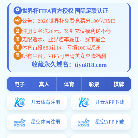
阅读：
依据《3d推荐号,华体体育app下载,青娱乐综合2025年赴高校现场公
开招聘工作人员公告》相关安排，现将面试成绩及进入体检人员名单（附
件1）公布。本次招聘面试成绩即为总成绩，各岗位
总成绩合格
分数线为
60
.00
分
，
未达到合格分数线的不予聘用
。
现将体检相关事宜通知如下：
3d推荐号,华体体育app下载,青娱乐综合:
一、
体检人员范围
请面试成绩及进入体检人员名单（附件
1）中列入体检名单人员按体
检通知要求（附件2），准时参加体检。
3d推荐号,华体体育app下载,青娱乐综合:
二、
体检时间、地点
请体检人员于
2025年5月21日早8:00到达辽宁省金秋医院三号楼一楼
“健康管理中心”前台集合（有地标指示）。
3d推荐号,华体体育app下载,青娱乐综合:
三、
体检须知
请体检人员仔细阅读
《体检须知》（附件
2）
并严格遵照其要求参与
体检
。