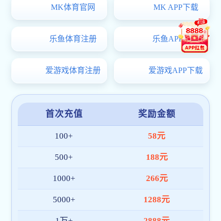
与进入体检人员名单.pdf
】已下载
次
附件【
附件2：体检须知.docx
】已下载
次
上一篇：2025年辽宁省事业单位集中面向社会公开招聘3d推荐号,华体体
育app下载,青娱乐综合拟进入面试人员现场资格复审通知
下一篇：3d推荐号,华体体育app下载,青娱乐综合2025年赴高校现场公开
招聘面试通知
人才招聘
2026-05-26
3d推荐号,华体体育app下载,青娱乐综合2026年公开招聘项目短
期聘任制人员公告
2026-03-31
3d推荐号,华体体育app下载,青娱乐综合2026年面向部分高校公
开招聘工作人员公告
2026-03-31
3d推荐号,华体体育app下载,青娱乐综合2026年公开招聘高层次