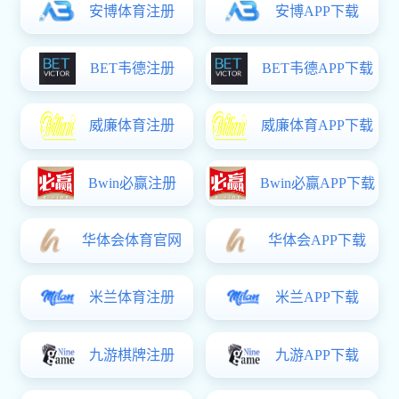
与中国商飞的8年合作是产需驱动的典型样本，背后是“需求从产线
来、研发到产线去”的立地逻辑。学院主动嵌入国产大飞机产业链：校企
共同开发22门企业前置课程，将飞机装配中的23项真实技术难点转化为教
学项目；共建航空机电实训中心，企业工程师与学校教师联合组建攻关小
组，针对某型机舱内饰件工艺稳定性问题开展定向研发。
开展技术开发与工艺创新：研发赋能的攻坚战场
立地研发的第二重内涵，是开展实质性的技术开发：既包括新技术的
场景化应用，也涵盖现有产品的性能改造、新工艺新工装的迭代创新。学
院将“有组织”的科研范式引入应用技术攻关，让支部成为研发阵地、党员
成为攻坚尖兵。
在组织架构上，学院推行“一支部一特色”精准布局：教师第一党支部
聚焦数字化设计与制造，牵头建成上海市高水平专业群；教师第二党支部
以科研平台为核心，支部书记领衔完成CMA资质认证，带领团队3年开展
技术攻关20余项、服务企业近50家，研发合同经费连年翻番。校区扩建期
间，党员突击队一周内完成11个实验实训室、2000余件设备平稳迁移，保
障在研项目“不断档”。
技术开发的成果是硬核的：团队开发的离子镀膜工艺使某企业产品优
良率提升12个百分点；航空铝合金切削液配方优化项目帮助企业年节约成
本200余万元；团队主持起草的国家团体标准《“产业·专业·平台·团队”四位