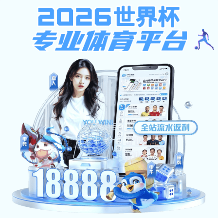
3d推荐号,华体体育app下载,青娱乐
综合
当前位置：
首页
>
教育动态
>
正文
有组织的立地研发赋能产科教融合
日期：2026-04-21
作者：
稿件来源：
阅读：