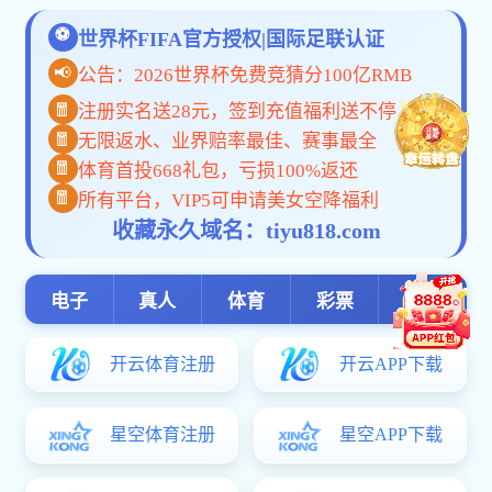
合2026年公开招聘高层次人才（第一批第
三次）面试结果与体检相关事宜的通知
3d推荐号,华体体育app下载,青娱乐综合
2026.07.20
2026年公开招聘高层次人才面试有关事项
公告（第一批第三次）
3d推荐号,华体体育app下载,青娱乐综合
2026.07.15
2026年公开招聘高层次和急需紧缺人才公
告（第二批）
致2024级暑期岗位实习学生的一封信
2026.07.15
3d推荐号,华体体育app下载,青娱乐综合
2026.07.09
2026年公开招聘高层次人才面试有关事项
公告（第一批第二次）
3d推荐号,华体体育app下载,青娱乐综合
2026.07.07
2026年辽宁省事业单位集中面向社会公开
招聘工作人员递补人员公告
2026-2027年度大学生志愿服务西部计划
2026.07.06
志愿者拟录取名单青娱乐综合
3d推荐号,华体体育app下载,青娱乐综合
2026.06.30
2026年公开招聘项目短期聘任制人员拟聘