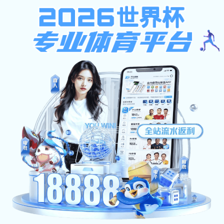
3d推荐号,华体体育app下载,青娱乐
综合
当前位置：
首页
>
通知公告
3d推荐号,华体体育app下载,青娱乐综合
2026.07.23
2026年辽宁省事业单位集中面向社会公开
招聘工作人员拟聘人员青娱乐综合（第一
批）
关于3d推荐号,华体体育app下载,青娱乐综
2026.07.23
合2026年公开招聘高层次人才（第一批第
二次）面试结果与体检相关事宜的通知
关于3d推荐号,华体体育app下载,青娱乐综
2026.07.23